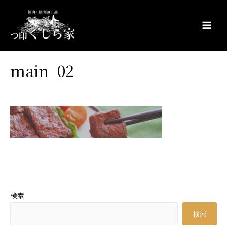
コ
ン
テ
Main
ン
Men
ツ
main_02
へ
ス
2022年4月26日
キ
ッ
プ
投
←
前のメディア
稿
ナ
検索
ビ
検索
ゲ