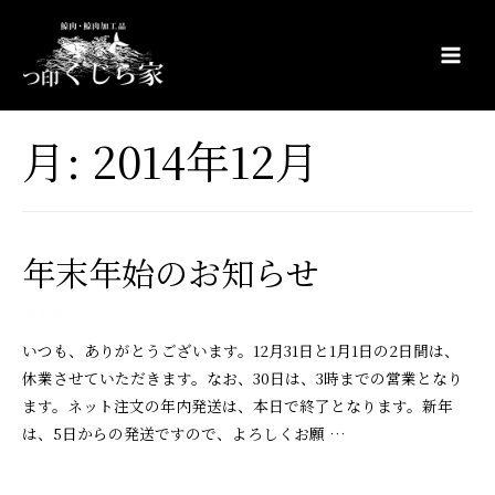
コ
ン
テ
Main
ン
Men
ツ
月:
2014年12月
へ
ス
キ
ッ
年末年始のお知らせ
プ
新着情報
/
2014年12月27日
いつも、ありがとうございます。12月31日と1月1日の2日間は、
休業させていただきます。なお、30日は、3時までの営業となり
ます。ネット注文の年内発送は、本日で終了となります。新年
は、5日からの発送ですので、よろしくお願 …
年
もっと読む »