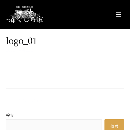
コ
ン
テ
Main
ン
Men
ツ
logo_01
へ
ス
2022年4月22日
キ
ッ
プ
投
←
前のメディア
稿
ナ
検索
ビ
検索
ゲ