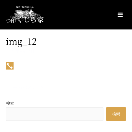
コ
ン
テ
Main
ン
Men
ツ
img_12
へ
ス
2022年4月23日
キ
ッ
プ
投
←
前のメディア
稿
ナ
検索
ビ
検索
ゲ
ー
シ