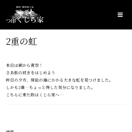
コ
ン
テ
Main
ン
Men
ツ
2重の虹
へ
ス
2018年5月4日
キ
ッ
本日は朝から青空！
プ
さあ旅の続きをはじめよう
昨日の夕方、房総の海にかかる大きな虹を見つけました。
しかも2重…ちょっと得した気分になりました。
こちらに来た際はくじら家へ…
投
←
前の投稿
次の投稿
→
稿
ナ
検索