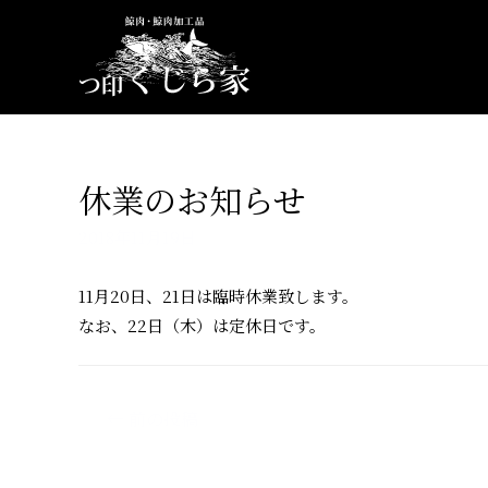
コ
ン
テ
ン
ツ
へ
休業のお知らせ
ス
キ
2018年11月19日
ッ
プ
11月20日、21日は臨時休業致します。
なお、22日（木）は定休日です。
投
←
前の投稿
稿
ナ