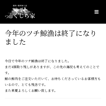
コ
ン
テ
Main
ン
Men
ツ
今年のツチ鯨漁は終了になり
へ
ス
ました
キ
2016年8月23日
ッ
プ
今日で今年のツチ鯨漁は終了になりました。
まだ4頭取り残しがありますが、この先の海況も考えてのことで
す。
鯨の鮮肉をご注文いただいて、お待ちくださっているお客様方も
いるので、とても残念です。
また来夏よろしくお願い致します。
投