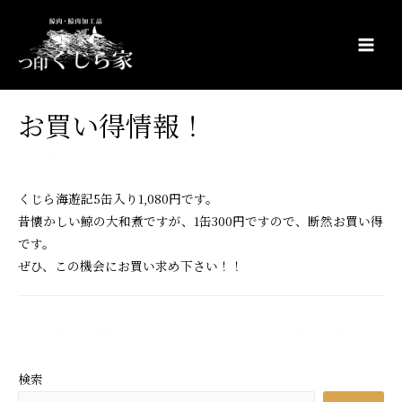
コ
ン
テ
Main
ン
Men
ツ
お買い得情報！
へ
ス
2014年9月17日
キ
ッ
くじら海遊記5缶入り1,080円です。
プ
昔懐かしい鯨の大和煮ですが、1缶300円ですので、断然お買い得
です。
ぜひ、この機会にお買い求め下さい！！
投
←
前の投稿
次の投稿
→
稿
ナ
検索
ビ