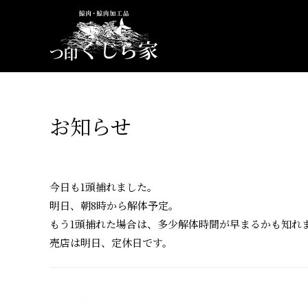
コ
ン
テ
ン
ツ
へ
お知らせ
ス
キ
2014年7月16日
ッ
プ
今日も1頭捕れました。
明日、朝8時から解体予定。
もう1頭捕れた場合は、多少解体時間が早まるかも知れ
売店は明日、定休日です。
投
←
前の投稿