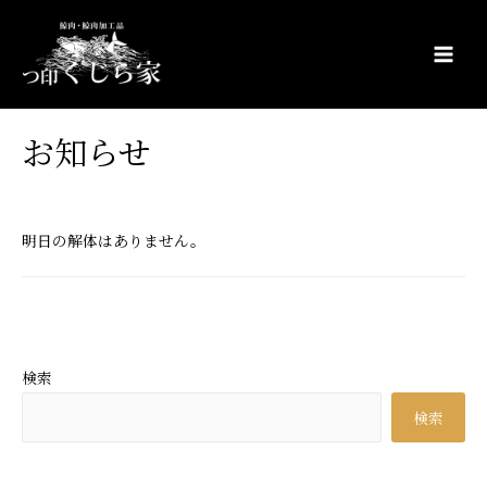
コ
ン
テ
Main
ン
Men
ツ
お知らせ
へ
ス
2018年7月17日
キ
ッ
明日の解体はありません。
プ
投
←
前の投稿
次の投稿
→
稿
ナ
検索
ビ
検索
ゲ
ー
シ