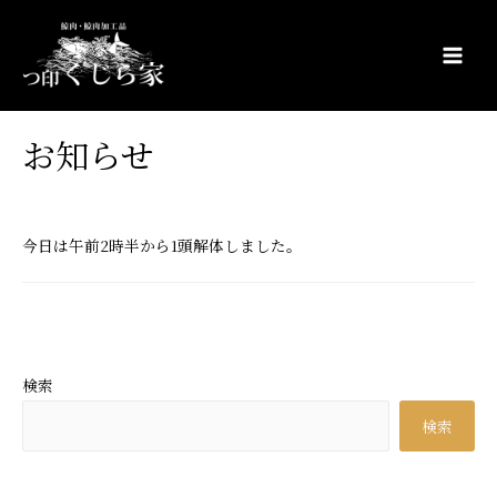
コ
ン
テ
Main
ン
Men
ツ
お知らせ
へ
ス
2018年6月26日
キ
ッ
今日は午前2時半から1頭解体しました。
プ
投
←
前の投稿
次の投稿
→
稿
ナ
検索
ビ
検索
ゲ
ー
シ