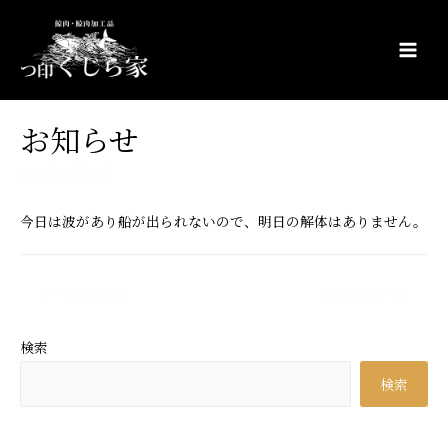
コ
ン
テ
Main
ン
Men
ツ
お知らせ
へ
ス
2016年8月5日
キ
ッ
今日は波があり船が出られないので、明日の解体はありません。
プ
投
←
前の投稿
次の投稿
→
稿
ナ
検索
ビ
検索
ゲ
ー
シ