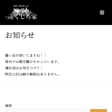
コ
ン
テ
Main
ン
Men
ツ
お知らせ
へ
ス
2013年8月11日
キ
ッ
暑い日が続いてますね！！
プ
房州では朝方霧がかかっています。
海水浴はお気をつけて！
明日12日は鯨の解剖はありません。
投
←
前の投稿
次の投稿
→
稿
ナ
検索
ビ