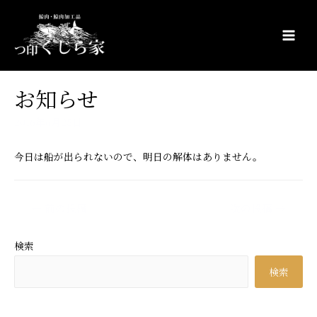
コ
ン
テ
Main
ン
Men
ツ
お知らせ
へ
ス
2016年6月25日
キ
ッ
今日は船が出られないので、明日の解体はありません。
プ
投
←
前の投稿
次の投稿
→
稿
ナ
検索
ビ
検索
ゲ
ー
シ